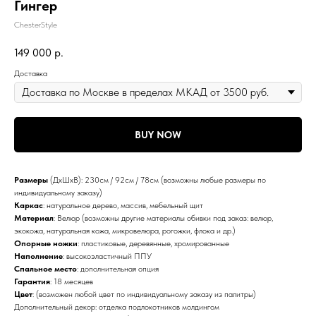
Гингер
ChesterStyle
149 000
р.
Доставка
BUY NOW
Размеры
(ДхШхВ): 230см / 92см / 78см (возможны любые размеры по
индивидуальному заказу)
Каркас
: натуральное дерево, массив, мебельный щит
Материал
: Велюр (возможны другие материалы обивки под заказ: велюр,
экокожа, натуральная кожа, микровелюра, рогожки, флока и др.)
Опорные ножки
: пластиковые, деревянные, хромированные
Наполнение
: высокоэластичный ППУ
Спальное место
: дополнительная опция
Гарантия
: 18 месяцев
Цвет
: (возможен любой цвет по индивидуальному заказу из палитры)
Дополнительный декор: отделка подлокотников молдингом