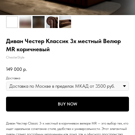
Диван Честер Классик 3х местный Велюр
MR коричневый
ChesterStyle
149 000
р.
Доставка
BUY NOW
Диван Честер Classic 3-х местный в коричневом велюре MR — это выбор тех, кто
ищет идеальное сочетание стиля, удобства и универсальности. Этот элегантный
диван станет достойным украшением как дома, так и офисного пространства,