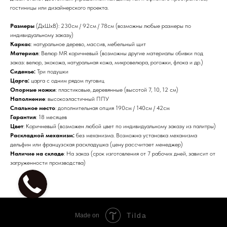
гостиницы или дизайнерского проекта.
Размеры
(ДхШхВ): 230см / 92см / 78см (возможны любые размеры по
индивидуальному заказу)
Каркас
: натуральное дерево, массив, мебельный щит
Материал
: Велюр MR коричневый (возможны другие материалы обивки под
заказ: велюр, экокожа, натуральная кожа, микровелюра, рогожки, флока и др.)
Сиденье:
Три подушки
Царга:
царга с одним рядом пуговиц
Опорные ножки
: пластиковые, деревянные (высотой 7, 10, 12 см)
Наполнение
: высокоэластичный ППУ
Спальное место
: дополнительная опция 190см / 140см / 42см
Гарантия
: 18 месяцев
Цвет
: Коричневый (возможен любой цвет по индивидуальному заказу из палитры)
Раскладной механизм:
без механизма. Возможна установка механизма
дельфин или французская раскладушка (цену рассчитает менеджер)
Наличие на складе
: На заказ (срок изготовления от 7 рабочих дней, зависит от
загруженности производства)
Tilda
Made on