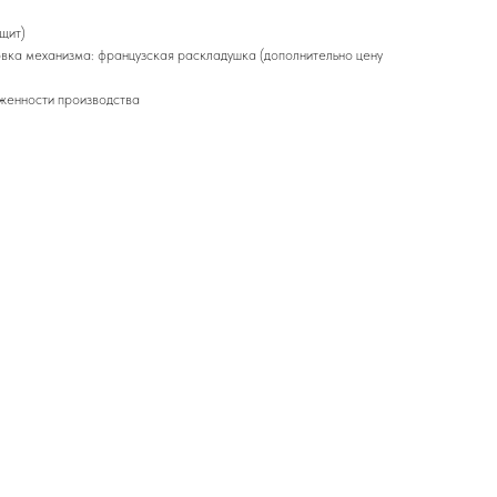
щит)
вка механизма: французская раскладушка (дополнительно цену
уженности производства