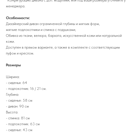
*Конфигурацию дивана с доп. модулями, или под ваши размеры уточняйте у
менеджера.
Особенности:
Дизайнерский диван ограниченной глубины и мягких форм,
мягкие подлокотники и спинка с подушками,
Обивка из ткани, велюра, бархата, искусственной кожи или натуральной
кожи.
Доступен в прямом варианте, а также в комплекте с соответствующим
пуфом и креслом.
Размеры
Ширина:
- сиденья: 64
- подлокотник: 16 / 21 см.
Глубина:
- сиденье: 58 см
- диван: 90 см
Высота:
- спинка: 81 см
- подлокотник: 63 см
- сиденье: 43 см