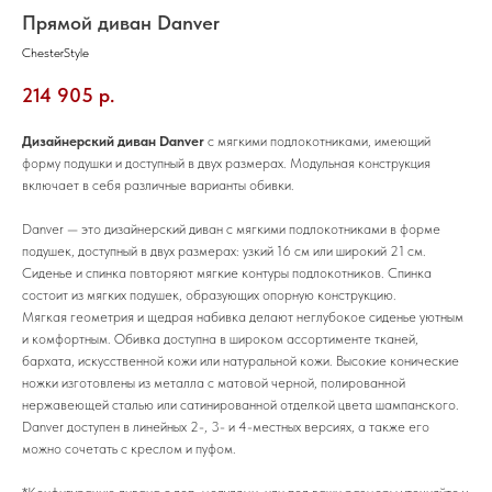
Прямой диван Danver
ChesterStyle
214 905
р.
Дизайнерский диван Danver
с мягкими подлокотниками, имеющий
форму подушки и доступный в двух размерах. Модульная конструкция
включает в себя различные варианты обивки.
Danver — это дизайнерский диван с мягкими подлокотниками в форме
подушек, доступный в двух размерах: узкий 16 см или широкий 21 см.
Сиденье и спинка повторяют мягкие контуры подлокотников. Спинка
состоит из мягких подушек, образующих опорную конструкцию.
Мягкая геометрия и щедрая набивка делают неглубокое сиденье уютным
и комфортным. Обивка доступна в широком ассортименте тканей,
бархата, искусственной кожи или натуральной кожи. Высокие конические
ножки изготовлены из металла с матовой черной, полированной
нержавеющей сталью или сатинированной отделкой цвета шампанского.
Danver доступен в линейных 2-, 3- и 4-местных версиях, а также его
можно сочетать с креслом и пуфом.