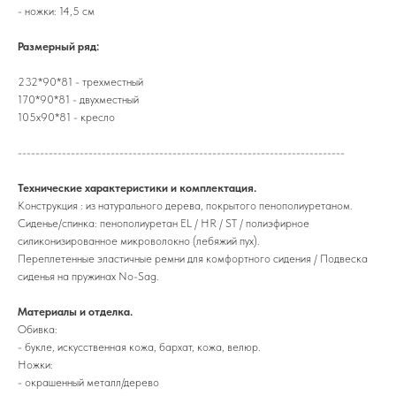
- ножки: 14,5 см
Размерный ряд:
232*90*81 - трехместный
170*90*81 - двухместный
105х90*81 - кресло
--------------------------------------------------------------------------
Технические характеристики и комплектация.
Конструкция : из натурального дерева, покрытого пенополиуретаном.
Сиденье/cпинка: пенополиуретан EL / HR / ST / полиэфирное
силиконизированное микроволокно (лебяжий пух).
Переплетенные эластичные ремни для комфортного сидения / Подвеска
сиденья на пружинах No-Sag.
Материалы и отделка.
Обивка:
- букле, искусственная кожа, бархат, кожа, велюр.
Ножки:
- окрашенный металл/дерево