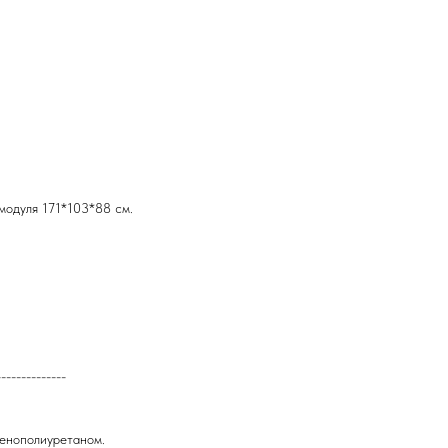
модуля 171*103*88 см.
--------------
пенополиуретаном.