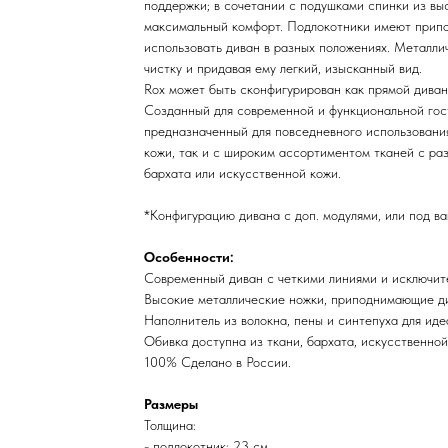
поддержки; в сочетании с подушками спинки из в
максимальный комфорт. Подлокотники имеют припо
использовать диван в разных положениях. Металли
чистку и придавая ему легкий, изысканный вид.
Rox может быть сконфигурирован как прямой диван 
Созданный для современной и функциональной гост
предназначенный для повседневного использования.
кожи, так и с широким ассортиментом тканей с ра
бархата или искусственной кожи.
*Конфигурацию дивана с доп. модулями, или под в
Особенности:
Современный диван с четкими линиями и исключит
Высокие металлические ножки, приподнимающие ди
Наполнитель из волокна, пены и синтепуха для ид
Обивка доступна из ткани, бархата, искусственной
100% Сделано в России.
Размеры
Толщина:
- подлокотник: 23 см