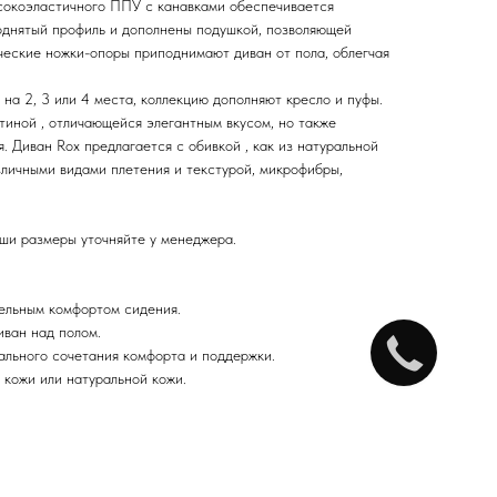
ысокоэластичного ППУ с канавками обеспечивается
днятый профиль и дополнены подушкой, позволяющей
ческие ножки-опоры приподнимают диван от пола, облегчая
на 2, 3 или 4 места, коллекцию дополняют кресло и пуфы.
иной , отличающейся элегантным вкусом, но также
 Диван Rox предлагается с обивкой , как из натуральной
зличными видами плетения и текстурой, микрофибры,
аши размеры уточняйте у менеджера.
ельным комфортом сидения.
ван над полом.
еального сочетания комфорта и поддержки.
 кожи или натуральной кожи.