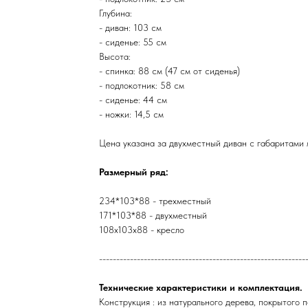
Глубина:
- диван: 103 см
- сиденье: 55 см
Высота:
- спинка: 88 см (47 см от сиденья)
- подлокотник: 58 см
- сиденье: 44 см
- ножки: 14,5 см
Цена указана за двухместный диван с габаритами 
Размерный ряд:
234*103*88 - трехместный
171*103*88 - двухместный
108х103х88 - кресло
------------------------------------------------------------
Технические характеристики и комплектация.
Конструкция : из натурального дерева, покрытого 