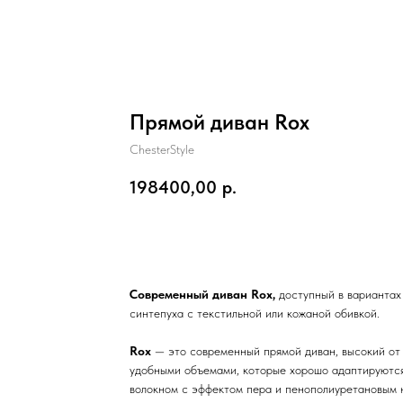
Прямой диван Rox
ChesterStyle
198400,00
р.
Заказать
Современный диван Rox,
доступный в вариантах
синтепуха с текстильной или кожаной обивкой.
Rox
— это современный прямой диван, высокий от 
удобными объемами, которые хорошо адаптируются
волокном с эффектом пера и пенополиуретановым 