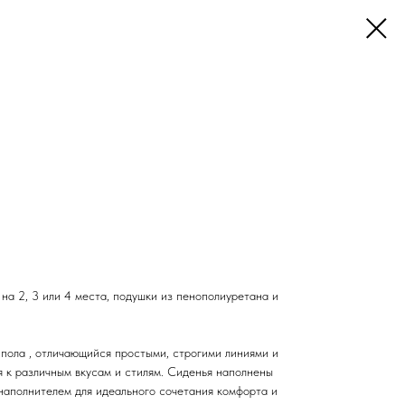
 на 2, 3 или 4 места, подушки из пенополиуретана и
пола , отличающийся простыми, строгими линиями и
 к различным вкусам и стилям. Сиденья наполнены
наполнителем для идеального сочетания комфорта и