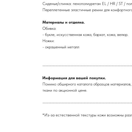
Сиденье/cпинка: пенополиуретан EL / HR / ST / п
Переплетенные эластичные ремни для комфортного
Материалы и отделка.
Обивка:
- букле, искусственная кожа, бархат, кожа, велюр.
Ножки:
- окрашенный металл
------------------------------------------------------------
Информация для вашей покупки.
Помимо обширного каталога образцов материалов, 
ткани по акционной цене.
------------------------------------------------------------
*Из-за естественной текстуры кожи возможны разл