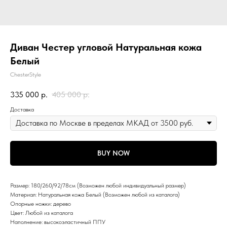
Диван Честер угловой Натуральная кожа
Белый
ChesterStyle
335 000
р.
405 000
р.
Доставка
BUY NOW
Размер: 180/260/92/78см (Возможен любой индивидуальный размер)
Материал: Натуральная кожа Белый (Возможен любой из каталога)
Опорные ножки: дерево
Цвет: Любой из каталога
Наполнение: высокоэластичный ППУ