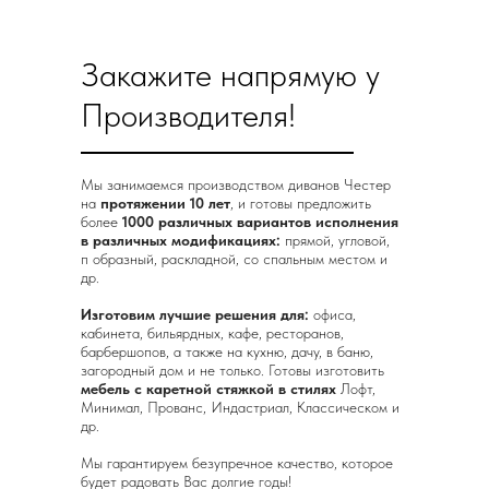
Закажите напрямую у
Производителя!
Мы занимаемся производством диванов Честер
на
протяжении 10 лет
, и готовы предложить
более
1000 различных вариантов исполнения
в различных модификациях:
прямой, угловой,
п образный, раскладной, со спальным местом и
др.
Изготовим лучшие решения для:
офиса,
кабинета, бильярдных, кафе, ресторанов,
барбершопов, а также на кухню, дачу, в баню,
загородный дом и не только. Готовы изготовить
мебель с каретной стяжкой в стилях
Лофт,
Минимал, Прованс, Индастриал, Классическом и
др.
Мы гарантируем безупречное качество, которое
будет радовать Вас долгие годы!