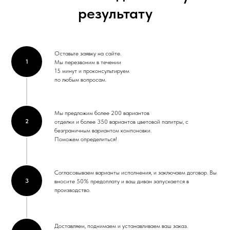
результату
Оставьте заявку на сайте.
1
Мы перезвоним в течении
15 минут и проконсультируем
по любым вопросам.
Мы предложим более 200 вариантов
2
отделки и более 350 вариантов цветовой палитры, с
безграничным вариантом компоновки.
Поможем определиться!
Согласовываем варианты исполнения, и заключаем договор. Вы
3
вносите 50% предоплату и ваш диван запускается в
производство.
Доставляем, поднимаем и устанавливаем ваш заказ.