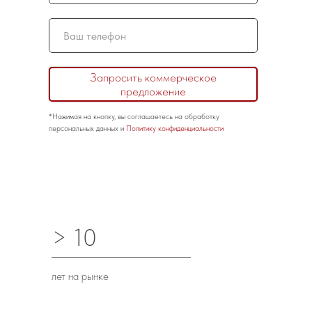
ДЕВЕЛОПЕРАМ ЖИЛЫХ
КОМПЛЕКСОВ
Идеальное решение для создания уютной
Запросить коммерческое
атмосферы в жилых и рабочих пространствах
предложение
*Нажимая на кнопку, вы соглашаетесь на обработку
персональных данных и
Политику конфиденциальности
> 10
лет на рынке