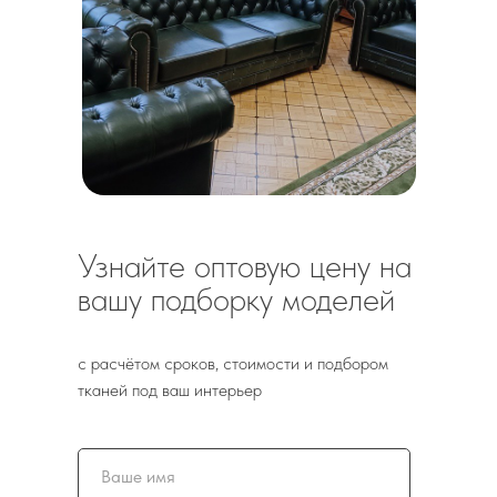
МЕБЕЛЬНЫМ РИТЕЙЛЕРАМ И
ДИЛЕРАМ
Демонстрируют разнообразие моделей и
помогают покупателям визуализировать
будущий интерьер своего дома
Узнайте оптовую цену на
вашу подборку моделей
с расчётом сроков, стоимости и подбором
тканей под ваш интерьер