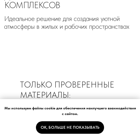
ТОЛЬКО ПРОВЕРЕННЫЕ
МАТЕРИАЛЫ:
Мы используем файлы cookie для обеспечения наилучшего взаимодействия
ткани коммерческого класса, которые
с сайтом.
сохраняют статусный вид даже при высокой
проходимости
OK, БОЛЬШЕ НЕ ПОКАЗЫВАТЬ