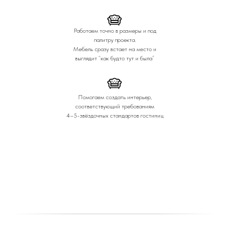
Работаем точно в размеры и под
палитру проекта.
Мебель сразу встает на место и
выглядит “как будто тут и была”
Помогаем создать интерьер,
соответствующий требованиям
4–5-звёздочных стандартов гостиниц