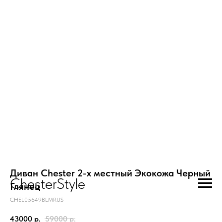
Диван Chester 2-х местный Экокожа Черный
ChesterStyle
Глянец
CHEL05649BLMRUS
43000
р.
59000
р.