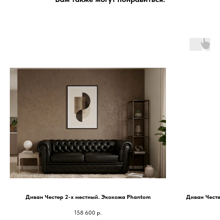
Диван Честер 2-х местный. Экокожа Phantom
Диван Честе
158 600
р.