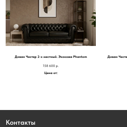
Диван Честер 2-х местный. Экокожа Phantom
Диван Честе
158 600
р.
Цена от:
Контакты