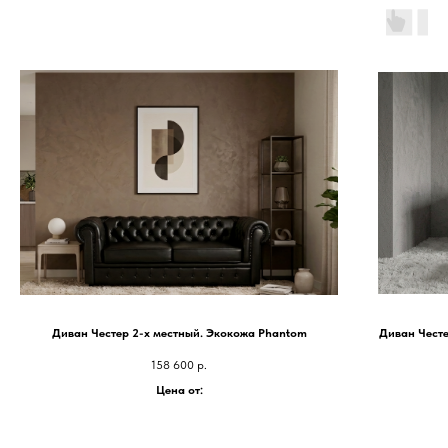
Диван Честер 2-х местный. Экокожа Phantom
Диван Честе
158 600
р.
Цена от: