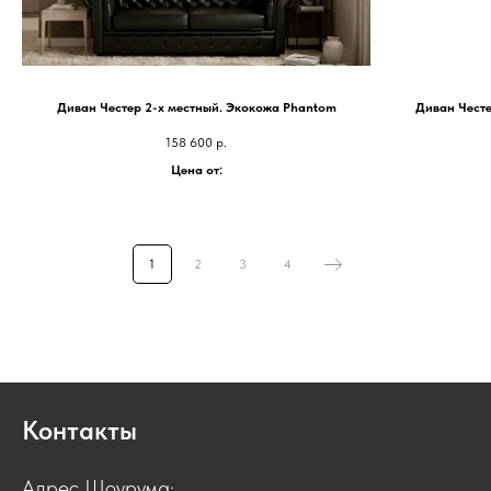
Диван Честер 2-х местный. Экокожа Phantom
Диван Честе
158 600
р.
Цена от:
1
2
3
4
Контакты
Адрес Шоурума: