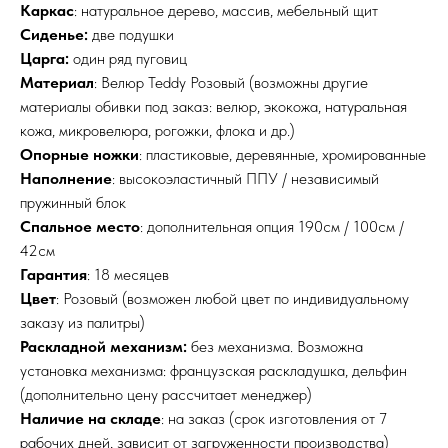
Каркас
: натуральное дерево, массив, мебельный щит
Сиденье:
две подушки
Царга:
один ряд пуговиц
Материал
: Велюр Teddy Розовый (возможны другие
материалы обивки под заказ: велюр, экокожа, натуральная
кожа, микровелюра, рогожки, флока и др.)
Опорные ножки
: пластиковые, деревянные, хромированные
Наполнение
: высокоэластичный ППУ / независимый
пружинный блок
Спальное место
: дополнительная опция 190см / 100см /
42см
Гарантия
: 18 месяцев
Цвет
: Розовый (возможен любой цвет по индивидуальному
заказу из палитры)
Раскладной механизм:
без механизма. Возможна
установка механизма: французская раскладушка, дельфин
(дополнительно цену рассчитает менеджер)
Наличие на складе
: на заказ (срок изготовления от 7
рабочих дней, зависит от загруженности производства)