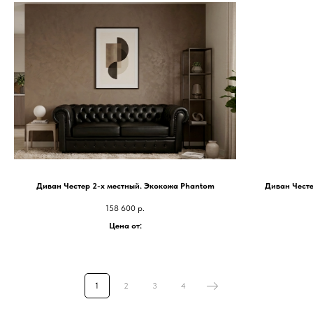
Диван Честер 2-х местный. Экокожа Phantom
Диван Честе
158 600
р.
Цена от:
1
2
3
4