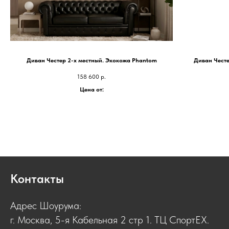
Диван Честер 2-х местный. Экокожа Phantom
Диван Честе
158 600
р.
Цена от:
Контакты
Адрес Шоурума:
г. Москва, 5-я Кабельная 2 стр 1. ТЦ СпортЕХ.