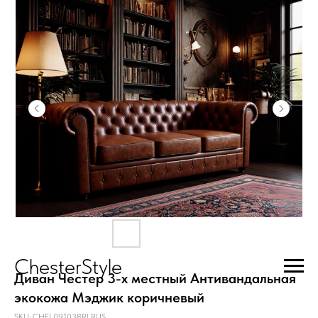
ChesterStyle
Диван Честер 3-х местный Антивандальная
экокожа Мэджик коричневый
SKU:
CHEL09103BRLRUS