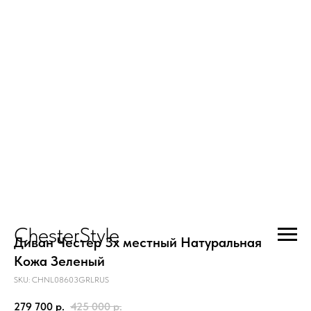
ChesterStyle
Диван Честер 3х местный Натуральная
Кожа Зеленый
SKU:
CHNL08603GRLRUS
279 700
р.
425 000
р.