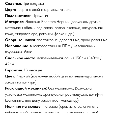
Сиденье:
Три подушки
Царга:
царга с двойным рядом пуговиц
Подлокотники:
Трамплин
Материал
: Экокожа Phantom Черный (возможны другие
материалы обивки под заказ: велюр, экокожа, натуральная
кожа, микровелюра, рогожки, флока и др.)
Опорные ножки
: пластиковые, деревянные, хромированные
Наполнение
: высокоэластичный ППУ / независимый
пружинный блок
Спальное место
: дополнительная опция 190см / 140см /
42см
Гарантия
: 18 месяцев
Цвет
: Черный (возможен любой цвет по индивидуальному
заказу из палитры)
Раскладной механизм:
без механизма. Возможна
установка механизма: французская раскладушка, дельфин
(дополнительно цену рассчитает менеджер)
Наличие на складе
: На заказ (срок изготовления от 7
рабочих дней, зависит от загруженности производства)