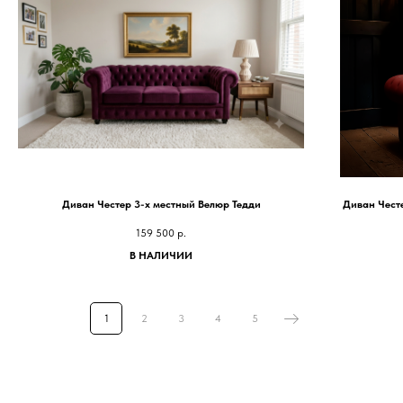
Диван Честер 3-х местный Велюр Тедди
Диван Чест
159 500
р.
В НАЛИЧИИ
1
2
3
4
5