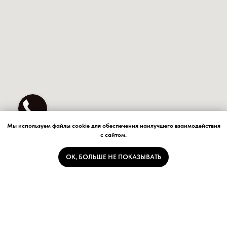
Мы используем файлы cookie для обеспечения наилучшего взаимодействия
с сайтом.
OK, БОЛЬШЕ НЕ ПОКАЗЫВАТЬ
ОБЩЕСТВО С ОГРАНИЧЕННОЙ ОТВЕТСТВЕННОСТЬЮ
"ЧЕСТЕРСТАЙЛ"
ИНН 7720928719
ОГРН 1247700335321
Юридический адрес: 111401, город Москва, ул