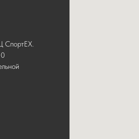
ТЦ СпортЕХ.
00
ельной