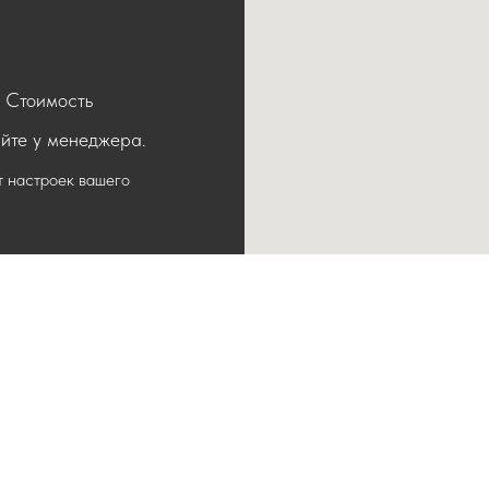
. Стоимость
йте у менеджера.
т настроек вашего
ЕСТВО С ОГРАНИЧЕННОЙ ОТВЕТСТВЕННОСТЬЮ "ЧЕСТЕРСТ
ИНН 7720928719
ОГРН 1247700335321